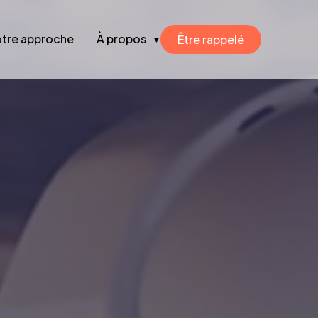
tre approche
À propos
Être rappelé