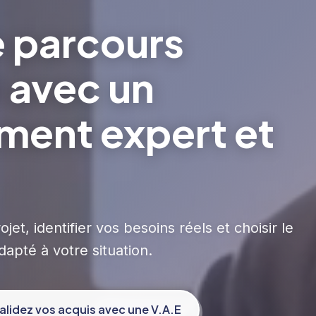
e parcours
 avec un
ent expert et
et, identifier vos besoins réels et choisir le
apté à votre situation.
alidez vos acquis avec une V.A.E